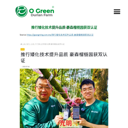
推行矮化技术提升品质 豪森榴梿园获双认证
光明日报, 2026年07月01日