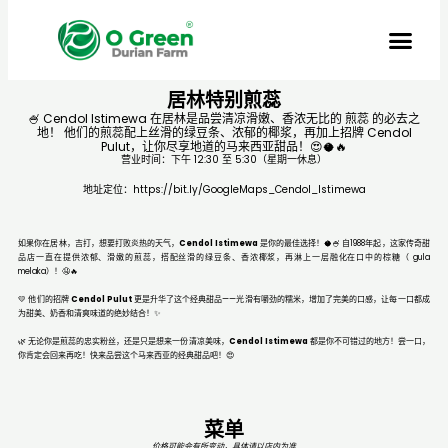
居林特别煎蕊
🍧 Cendol Istimewa 在居林是品尝清凉滑嫩、香浓无比的 煎蕊 的必去之
地！ 他们的煎蕊配上丝滑的绿豆条、浓郁的椰浆，再加上招牌 Cendol
Pulut，让你尽享地道的马来西亚甜品！😍🥥🔥
营业时间：下午 12:30 至 5:30（星期一休息）
地址定位：
https://bit.ly/GoogleMaps_Cendol_Istimewa
如果你在居林，吉打，想要打败炎热的天气，
Cendol Istimewa
是你的最佳选择！🥥🍧 自1988年起，这家传奇甜
品店一直在提供浓郁、滑嫩的煎蕊，搭配丝滑的绿豆条、香浓椰浆，再淋上一层融化在口中的棕糖（ gula
melaka）！🤤🔥
💛 他们的招牌
Cendol Pulut
更是升华了这个经典甜品——光滑有嚼劲的糯米，增加了完美的口感，让每一口都成
为甜美、奶香和清爽味道的绝妙结合！✨
🌿 无论你是煎蕊的忠实粉丝，还是只是想来一份清凉美味，
Cendol Istimewa
都是你不可错过的地方！尝一口，
你肯定会回来再吃！快来品尝这个马来西亚的经典甜品吧！😍
菜单
价格可能会有所变动，具体请以店内为准