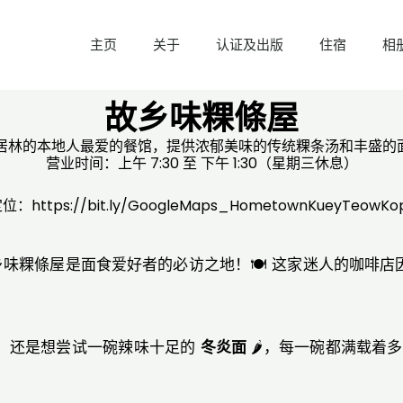
主页
关于
认证及出版
住宿
相
故乡味粿條屋
味粿條屋'是居林的本地人最爱的餐馆，提供浓郁美味的传统粿条汤和丰
营业时间：上午 7:30 至 下午 1:30（星期三休息）
定位：
https://bit.ly/GoogleMaps_HometownKueyTeowKop
味粿條屋是面食爱好者的必访之地！🍽️ 这家迷人的咖啡
🐷，还是想尝试一碗辣味十足的
冬炎面
🌶️，每一碗都满载