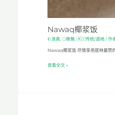
Nawaq椰浆饭
☪清真
,
🌕晚餐
,
🇲🇾传统/道地
/ 作
Nawaq椰浆饭 尽情享用居林最
查看全文 »