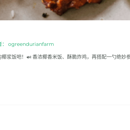
者：
ogreendurianfarm
赞的椰浆饭吧！🍛 香浓椰香米饭、酥脆炸鸡，再搭配一勺绝妙