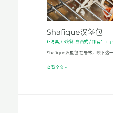
Shafique汉堡包
☪清真
,
🌕晚餐
,
🍟西式
/ 作者：
og
Shafique汉堡包 在居林，咬
查看全文 »