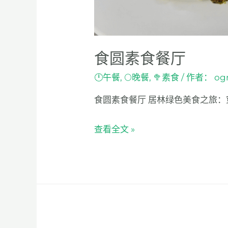
食圆素食餐厅
🕛午餐
,
🌕晚餐
,
🥦素食
/ 作者：
og
食圆素食餐厅 居林绿色美食之旅：穿越
查看全文 »