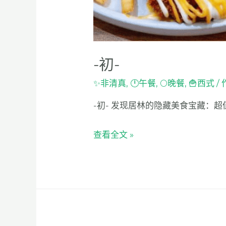
-初-
✨非清真
,
🕛午餐
,
🌕晚餐
,
🍟西式
/
-初- 发现居林的隐藏美食宝藏：超值西
查看全文 »