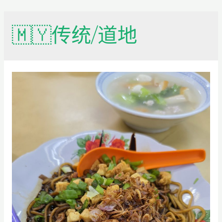
🇲🇾传统/道地