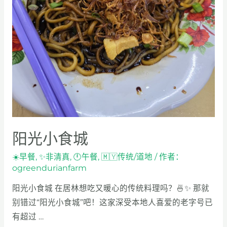
阳光小食城
☀️早餐
,
✨非清真
,
🕛午餐
,
🇲🇾传统/道地
/ 作者：
ogreendurianfarm
阳光小食城 在居林想吃又暖心的传统料理吗？🍜✨ 那就
别错过“阳光小食城”吧！这家深受本地人喜爱的老字号已
有超过 …